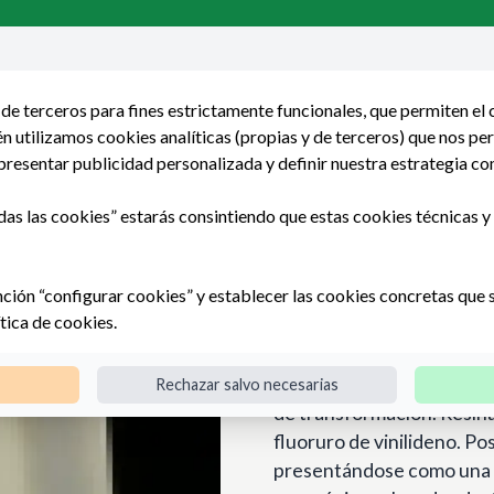
de terceros para fines estrictamente funcionales, que permiten el
 utilizamos cookies analíticas (propias y de terceros) que nos pe
presentar publicidad personalizada y definir nuestra estrategia co
iezas mecanizadas
Piezas moldeadas
HORNIPLAS
das las cookies” estarás consintiendo que estas cookies técnicas y a
nción “configurar cookies” y establecer las cookies concretas que 
PVDF SYMAL
ítica de cookies
.
Pertenece a la familia de 
Rechazar salvo necesarias
de transformación. Resina
fluoruro de vinilideno. Po
presentándose como una m