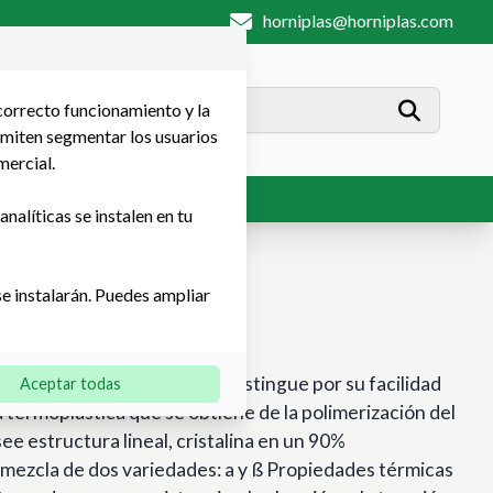
horniplas@horniplas.com
 correcto funcionamiento y la
rmiten segmentar los usuarios
mercial.
Contacto
nalíticas se instalen en tu
se instalarán. Puedes ampliar
IT®
los polímeros fluorados y se distingue por su facilidad
Aceptar todas
 termoplástica que se obtiene de la polimerización del
see estructura lineal, cristalina en un 90%
ezcla de dos variedades: a y ß Propiedades térmicas