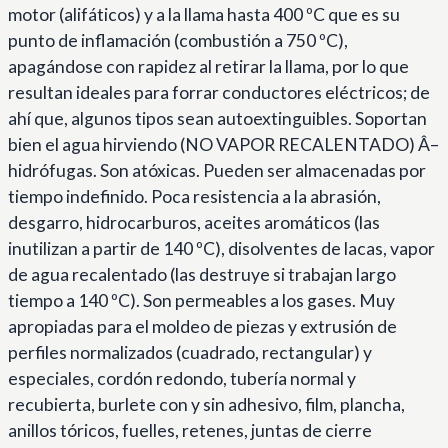
motor (alifáticos) y a la llama hasta 400 ºC que es su
punto de inflamación (combustión a 750 ºC),
apagándose con rapidez al retirar la llama, por lo que
resultan ideales para forrar conductores eléctricos; de
ahí que, algunos tipos sean autoextinguibles. Soportan
bien el agua hirviendo (NO VAPOR RECALENTADO) Â–
hidrófugas. Son atóxicas. Pueden ser almacenadas por
tiempo indefinido. Poca resistencia a la abrasión,
desgarro, hidrocarburos, aceites aromáticos (las
inutilizan a partir de 140 ºC), disolventes de lacas, vapor
de agua recalentado (las destruye si trabajan largo
tiempo a 140 ºC). Son permeables a los gases. Muy
apropiadas para el moldeo de piezas y extrusión de
perfiles normalizados (cuadrado, rectangular) y
especiales, cordón redondo, tubería normal y
recubierta, burlete con y sin adhesivo, film, plancha,
anillos tóricos, fuelles, retenes, juntas de cierre