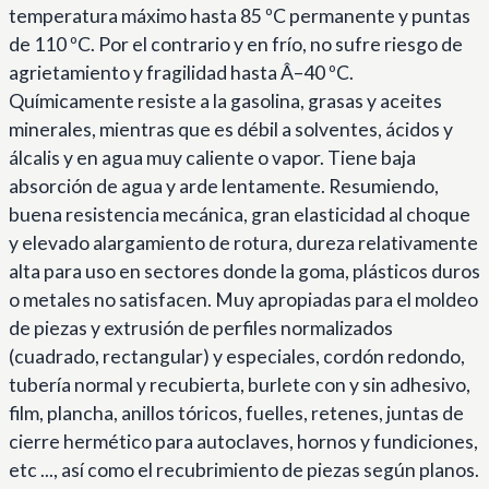
temperatura máximo hasta 85 ºC permanente y puntas
de 110 ºC. Por el contrario y en frío, no sufre riesgo de
agrietamiento y fragilidad hasta Â–40 ºC.
Químicamente resiste a la gasolina, grasas y aceites
minerales, mientras que es débil a solventes, ácidos y
álcalis y en agua muy caliente o vapor. Tiene baja
absorción de agua y arde lentamente. Resumiendo,
buena resistencia mecánica, gran elasticidad al choque
y elevado alargamiento de rotura, dureza relativamente
alta para uso en sectores donde la goma, plásticos duros
o metales no satisfacen. Muy apropiadas para el moldeo
de piezas y extrusión de perfiles normalizados
(cuadrado, rectangular) y especiales, cordón redondo,
tubería normal y recubierta, burlete con y sin adhesivo,
film, plancha, anillos tóricos, fuelles, retenes, juntas de
cierre hermético para autoclaves, hornos y fundiciones,
etc ..., así como el recubrimiento de piezas según planos.