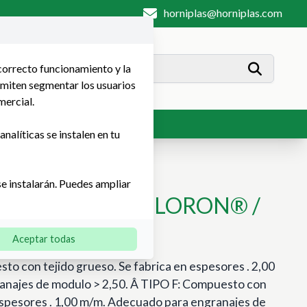
horniplas@horniplas.com
 correcto funcionamiento y la
rmiten segmentar los usuarios
mercial.
Contacto
nalíticas se instalen en tu
se instalarán. Puedes ampliar
TEXTILEX® / CELORON® /
Aceptar todas
o con tejido grueso. Se fabrica en espesores . 2,00
najes de modulo > 2,50. Â TIPO F: Compuesto con
n espesores . 1,00 m/m. Adecuado para engranajes de