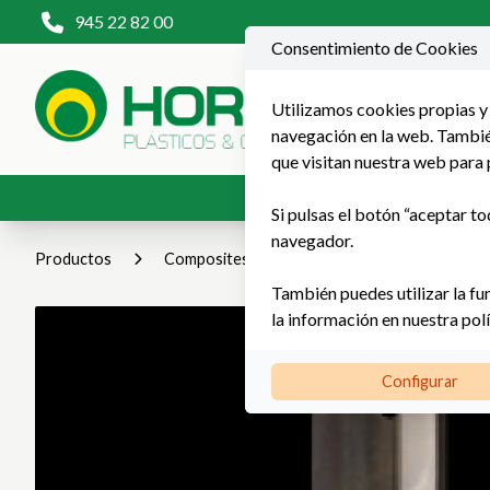
945 22 82 00
Consentimiento de Cookies
Utilizamos cookies propias y 
navegación en la web. También
que visitan nuestra web para 
Productos
P
Si pulsas el botón “aceptar to
navegador.
Productos
Composites y estratificados
CELOTEX®
También puedes utilizar la fu
la información en nuestra
pol
Configurar