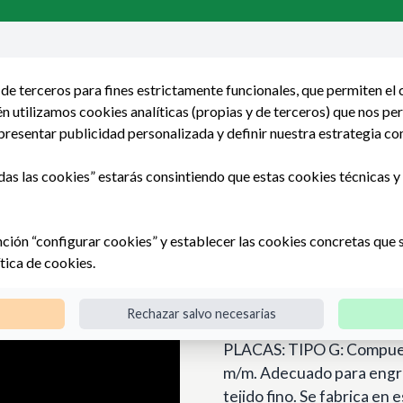
de terceros para fines estrictamente funcionales, que permiten el
 utilizamos cookies analíticas (propias y de terceros) que nos pe
presentar publicidad personalizada y definir nuestra estrategia co
iezas mecanizadas
Piezas moldeadas
HORNIPLAS
das las cookies” estarás consintiendo que estas cookies técnicas y a
 / TEXTILEX® / CELORON® / FIBRATON®
nción “configurar cookies” y establecer las cookies concretas que 
CELOTEX® / 
ítica de cookies
.
FIBRATON®
Rechazar salvo necesarias
PLACAS: TIPO G: Compuest
m/m. Adecuado para engra
tejido fino. Se fabrica e