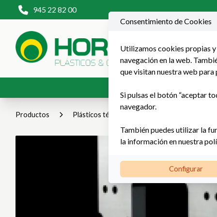
945 22 82 00
Consentimiento de Cookies
Utilizamos cookies propias y 
navegación en la web. También
que visitan nuestra web para 
Productos
P
Si pulsas el botón “aceptar to
navegador.
Productos
Plásticos técnicos
DELRIN® / ERTACET
También puedes utilizar la fu
la información en nuestra
pol
Configurar