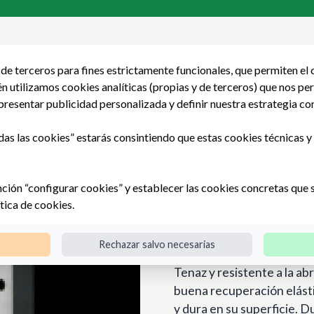
de terceros para fines estrictamente funcionales, que permiten el
 utilizamos cookies analíticas (propias y de terceros) que nos pe
presentar publicidad personalizada y definir nuestra estrategia co
iezas mecanizadas
Piezas moldeadas
HORNIPLAS
das las cookies” estarás consintiendo que estas cookies técnicas y a
AL® / POM / POM + Cargas
nción “configurar cookies” y establecer las cookies concretas que 
DELRIN® / E
ítica de cookies
.
Cargas
Rechazar salvo necesarias
Tenaz y resistente a la abr
buena recuperación elástic
y dura en su superficie. 