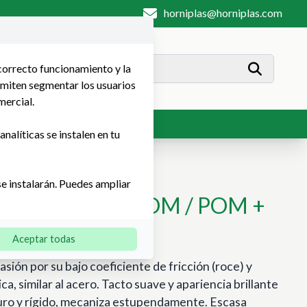
horniplas@horniplas.com
 correcto funcionamiento y la
rmiten segmentar los usuarios
mercial.
Contacto
nalíticas se instalen en tu
se instalarán. Puedes ampliar
RTACETAL® / POM / POM +
Aceptar todas
asión por su bajo coeficiente de fricción (roce) y
a, similar al acero. Tacto suave y apariencia brillante
Duro y rígido, mecaniza estupendamente. Escasa